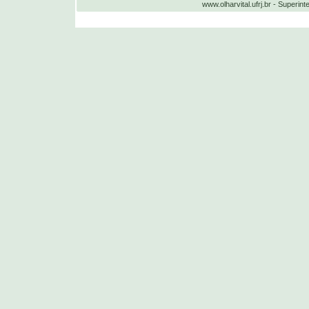
www.olharvital.ufrj.br - Supe