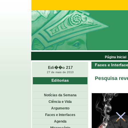
Página Inicial
Faces e Interfac
Edi��o 217
27 de maio de 2010
Pesquisa rev
Editorias
Notícias da Semana
Ciência e Vida
Argumento
Faces e Interfaces
Agenda