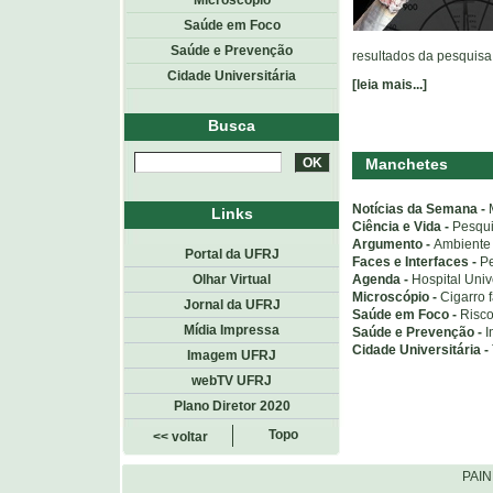
Microscópio
Saúde em Foco
Saúde e Prevenção
resultados da pesquisa
Cidade Universitária
[leia mais...]
Busca
Manchetes
Notícias da Semana -
Links
Ciência e Vida -
Pesqui
Argumento -
Ambiente 
Portal da UFRJ
Faces e Interfaces -
P
Agenda -
Hospital Uni
Olhar Virtual
Microscópio -
Cigarro 
Jornal da UFRJ
Saúde em Foco -
Risco
Mídia Impressa
Saúde e Prevenção -
I
Cidade Universitária -
Imagem UFRJ
webTV UFRJ
Plano Diretor 2020
Topo
<< voltar
PAI