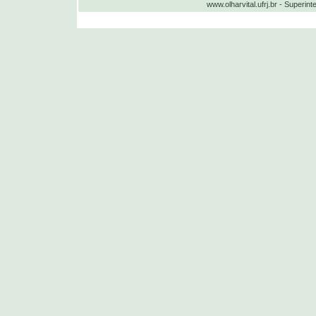
www.olharvital.ufrj.br - Supe