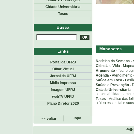
Saúde e Prevenção
Cidade Universitária
Teses
Busca
Manchetes
Links
Notícias da Semana -
Portal da UFRJ
Ciência e Vida -
Mapeam
Olhar Virtual
Argumento -
Tecnologi
Agenda -
Atendimento g
Jornal da UFRJ
Saúde em Foco -
Lesõe
Mídia Impressa
Saúde e Prevenção -
D
Cidade Universitária -
Imagem UFRJ
sustentabilidade ambie
webTV UFRJ
Teses -
Análise das fol
o óleo essencial e sua
Plano Diretor 2020
Topo
<< voltar
PAI