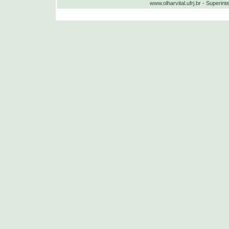
www.olharvital.ufrj.br - Supe