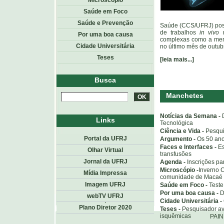
Microscópio
Saúde em Foco
Saúde e Prevenção
Saúde (CCS/UFRJ) poss
de trabalhos
in vivo
n
Por uma boa causa
complexas como a mem
Cidade Universitária
no último mês de outubr
Teses
[leia mais...]
Busca
Manchetes
Notícias da Semana -
Links
Tecnológica
Ciência e Vida -
Pesqui
Portal da UFRJ
Argumento -
Os 50 ano
Faces e Interfaces -
Es
Olhar Virtual
transfusões
Jornal da UFRJ
Agenda -
Inscrições pa
Microscópio -
Inverno 
Mídia Impressa
comunidade de Macaé
Imagem UFRJ
Saúde em Foco -
Teste
Por uma boa causa -
D
webTV UFRJ
Topo
<< voltar
Cidade Universitária -
Plano Diretor 2020
Teses -
Pesquisador av
isquêmicas
PAI