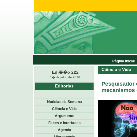
Página Inicial
Ciência e Vida
Edi��o 222
1� de julho de 2010
Pesquisador d
Editorias
mecanismos 
Notícias da Semana
Ciência e Vida
Argumento
Faces e Interfaces
Agenda