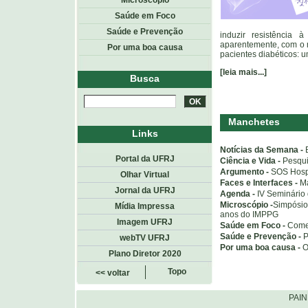
Microscópio
Saúde em Foco
Saúde e Prevenção
induzir resistência 
aparentemente, com o m
Por uma boa causa
pacientes diabéticos: u
[leia mais...]
Busca
Manchetes
Links
Notícias da Semana -
Portal da UFRJ
Ciência e Vida -
Pesqui
Argumento -
SOS Hospi
Olhar Virtual
Faces e Interfaces -
M
Jornal da UFRJ
Agenda -
IV Seminário
Microscópio -
Simpósio
Mídia Impressa
anos do IMPPG
Imagem UFRJ
Saúde em Foco -
Comer
Saúde e Prevenção -
P
webTV UFRJ
Por uma boa causa -
O
Plano Diretor 2020
Topo
<< voltar
PAI