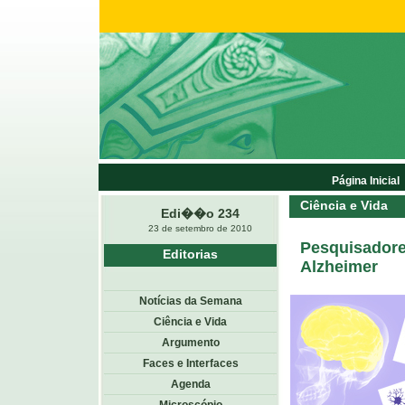
Página Inicial
Ciência e Vida
Edi��o 234
23 de setembro de 2010
Pesquisadore
Editorias
Alzheimer
Notícias da Semana
Ciência e Vida
Argumento
Faces e Interfaces
Agenda