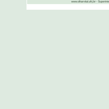
www.olharvital.ufrj.br - Supe