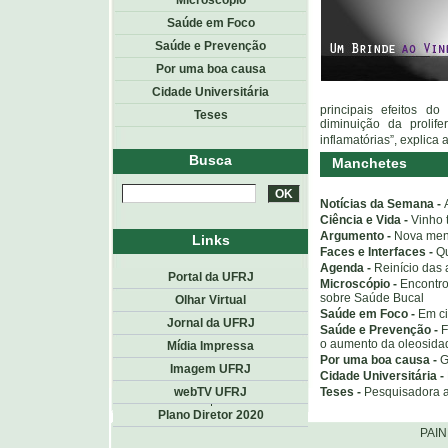
Microscópio
Saúde em Foco
Saúde e Prevenção
Por uma boa causa
Cidade Universitária
principais efeitos d
Teses
diminuição da prolife
inflamatórias”, explica 
Busca
Manchetes
Notícias da Semana -
Ciência e Vida -
Vinho 
Argumento -
Nova ment
Links
Faces e Interfaces -
Qu
Agenda -
Reinício das 
Portal da UFRJ
Microscópio -
Encontro 
sobre Saúde Bucal
Olhar Virtual
Saúde em Foco -
Em ci
Jornal da UFRJ
Saúde e Prevenção -
F
o aumento da oleosida
Mídia Impressa
Por uma boa causa -
G
Imagem UFRJ
Cidade Universitária -
Teses -
Pesquisadora an
webTV UFRJ
Topo
<< voltar
Plano Diretor 2020
PAI