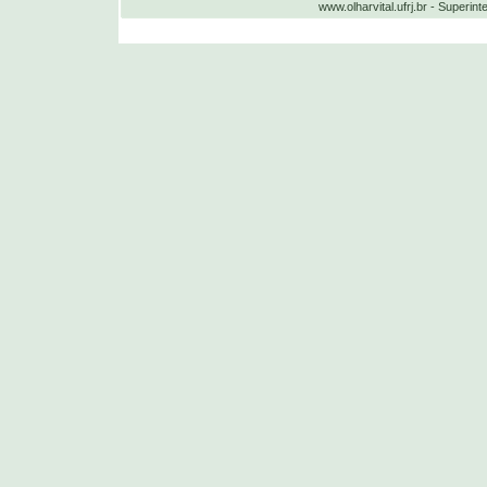
www.olharvital.ufrj.br - Supe