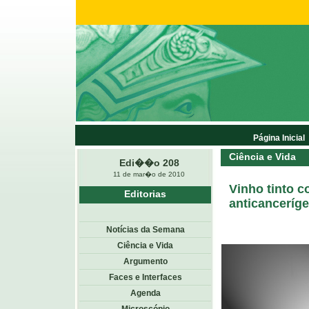
Página Inicial
Ciência e Vida
Edi��o 208
11 de mar�o de 2010
Vinho tinto 
Editorias
anticanceríg
Notícias da Semana
Ciência e Vida
Argumento
Faces e Interfaces
Agenda