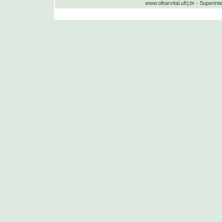
www.olharvital.ufrj.br - Supe