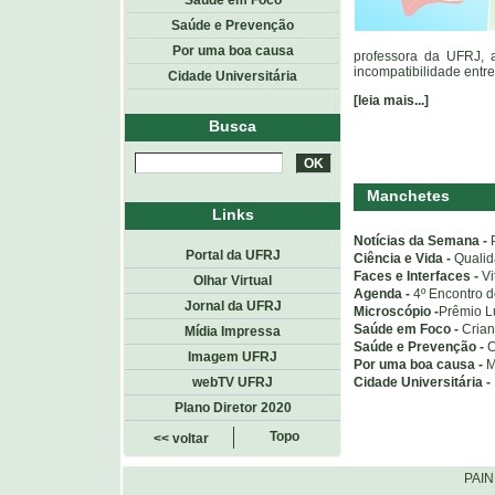
Saúde em Foco
Saúde e Prevenção
Por uma boa causa
professora da UFRJ, a
incompatibilidade entre 
Cidade Universitária
[leia mais...]
Busca
Manchetes
Links
Notícias da Semana -
Portal da UFRJ
Ciência e Vida -
Qualid
Faces e Interfaces -
Vi
Olhar Virtual
Agenda -
4º Encontro 
Jornal da UFRJ
Microscópio -
Prêmio Lu
Saúde em Foco -
Crian
Mídia Impressa
Saúde e Prevenção -
C
Imagem UFRJ
Por uma boa causa -
M
Cidade Universitária -
webTV UFRJ
Plano Diretor 2020
Topo
<< voltar
PAI