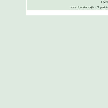
PAI
www.olharvital.ufrj.br - Supe