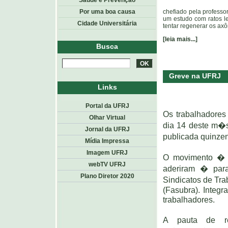
Saúde e Prevenção
Por uma boa causa
chefiado pela professo
um estudo com ratos le
Cidade Universitária
tentar regenerar os axô
[leia mais...]
Busca
Greve na UFRJ
Links
Portal da UFRJ
Os trabalhadore
Olhar Virtual
dia 14 deste m�s
Jornal da UFRJ
publicada quinze
Mídia Impressa
Imagem UFRJ
O movimento � n
webTV UFRJ
aderiram � par
Plano Diretor 2020
Sindicatos de Tr
(Fasubra). Integr
trabalhadores.
A pauta de re