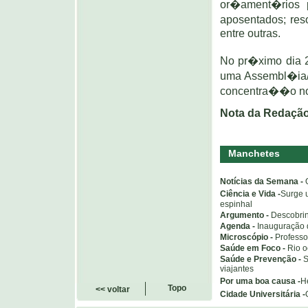
or�ament�rios p
aposentados; res
entre outras.
No pr�ximo dia 2
uma Assembl�ia/
concentra��o no 
Nota da Redaçã
Manchetes
Notícias da Semana -
Ciência e Vida -
Surge 
espinhal
Argumento -
Descobrin
Agenda -
Inauguração 
Microscópio -
Professo
Saúde em Foco -
Rio o
Saúde e Prevenção -
S
viajantes
Por uma boa causa -
H
Topo
<< voltar
Cidade Universitária -