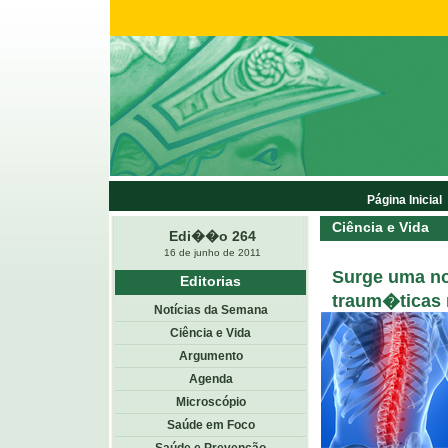
Página Inicial
Ciência e Vida
Edi��o 264
16 de junho de 2011
Surge uma no
Editorias
traum�ticas 
Notícias da Semana
Ciência e Vida
Argumento
Agenda
Microscópio
Saúde em Foco