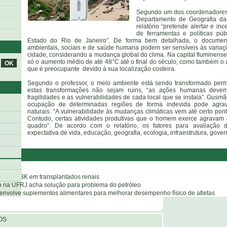
Segundo um dos coordenadores 
Departamento de Geografia d
relatório “pretende alertar e in
de ferramentas e políticas púb
Estado do Rio de Janeiro”. De forma bem detalhada, o documen
ambientais, sociais e de saúde humana podem ser sensíveis às variaçõ
cidade, considerando a mudança global do clima. Na capital fluminense,
só o aumento médio de até 48°C até o final do século, como também o 
que é preocupante devido à sua localização costeira.
Segundo o professor, o meio ambiente está sendo transformado per
estas transformações não sejam ruins, “as ações humanas devem 
fragilidades e as vulnerabilidades de cada local que se instala”. Gus
ocupação de determinadas regiões de forma indevida pode agrava
naturais: “A vulnerabilidade às mudanças climáticas vem até certo pon
Contudo, certas atividades produtivas que o homem exerce agravam os
quadro”. De acordo com o relatório, os fatores para avaliação d
expectativa de vida, educação, geografia, ecologia, infraestrutura, gove
o vírus BK em transplantados renais
o na UFRJ acha solução para problema do petróleo
envolve suplementos alimentares para melhorar desempenho físico de atletas
OS