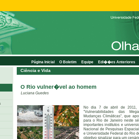
Página Inicial
O Boletim
Equipe
Edi��es Anteriores
Ciência e Vida
O Rio vulner�vel ao homem
Luciana Guedes
a
No dia 7 de abril de 2011, f
”Vulnerabilidades das Mega
Mudanças Climáticas”, que apo
para o Rio de Janeiro neste s
importantes institutos e universi
Nacional de Pesquisas Espaciai
e Universidade Federal do Rio d
objetivo sinalizar para um cenár