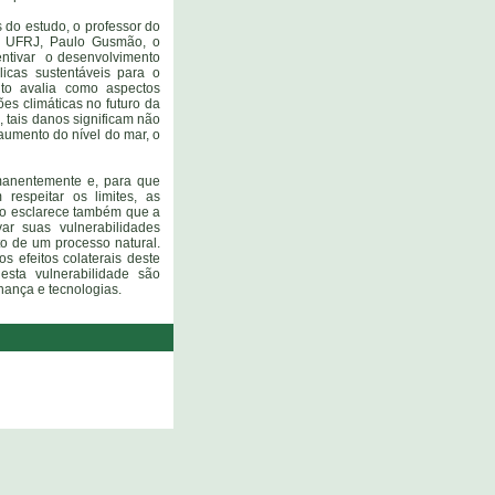
do estudo, o professor do
a UFRJ, Paulo Gusmão, o
centivar o desenvolvimento
licas sustentáveis para o
to avalia como aspectos
es climáticas no futuro da
 tais danos significam não
aumento do nível do mar, o
manentemente e, para que
respeitar os limites, as
mão esclarece também que a
r suas vulnerabilidades
to de um processo natural.
 efeitos colaterais deste
esta vulnerabilidade são
rnança e tecnologias.