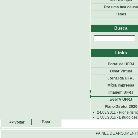
Microscópio
Por uma boa causa
Teses
Busca
Links
Portal da UFRJ
Olhar Virtual
Jornal da UFRJ
Mídia Impressa
Imagem UFRJ
Anteriores
webTV UFRJ
Plano Diretor 2020
07/04/2011 -
Detecção d
24/03/2011 -
Pioneirism
17/03/2011 -
Estudo des
Topo
<< voltar
PAINEL DE ARGUMENT