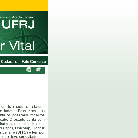
Cadastro
Fale Conosco
oi divulgado o relatório
cidades Brasileiras às
nta os possíveis impactos
éculo. O estudo conta com
dades tais como o Instituto
s (Inpe), Unicamp, Fiocruz
e Janeiro (UFRJ) e tem por
io que deve ser evitado.