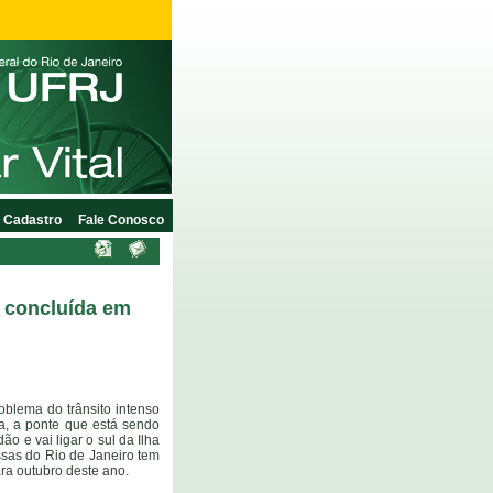
Cadastro
Fale Conosco
r concluída em
oblema do trânsito intenso
ia, a ponte que está sendo
o e vai ligar o sul da Ilha
ssas do Rio de Janeiro tem
ra outubro deste ano.