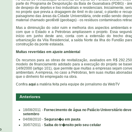
parte do Programa de Despoluição da Baía de Guanabara (PDBG) - ár
de despejo de dejetos e lixo industriais e residenciais. Inicialmente, s
no projeto que previa a dragagem de 4mil m do canal, o plantio e rec
paisagismo das áreas da Cidade Universitária, onde estão sendo depos
material chamado geotêxtil (geobags) - os resíduos contaminados retir
Mas a diminuição do odor ruim e melhoria dos aspectos ambientais e 
com que o Estado e a Petrobras ampliassem o projeto. Essa segunda
início em junho deste ano, conta com a extensão do trecho dr
urbanização da Vila Residencial, a saída Norte da Ilha do Fundão par
construção da ponte estaiada.
Multas revertidas em ajuste ambiental
Os recursos para as obras de revitalização, avaliados em R$ 292.250
modelo de financiamento adotado para a execução do projeto se basei
14/9/2000 (artigo 101), que permite que multas a empresas sejam conve
ambientais. A empresa, no caso a Petrobras, tem suas multas abonada
que o dinheiro foi empregado na obra.
Confira
aqui
a matéria feita pela equipe de jornalismo da WebTV
Anteriores
18/08/2011 -
Fornecimento de água no Palácio Universitário dev
setembro
04/08/2010 -
Seguran�a em pauta
30/07/2011 -
Saiba do tr�nsito pelo seu celular
o