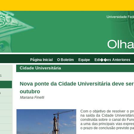
Página Inicial
O Boletim
Equipe
Edi��es Anteriores
Cidade Universitária
11
Nova ponte da Cidade Universitária deve se
outubro
a
Mariana Finelli
Com o objetivo de resolver o pr
na saída da Cidade Universitár
construída sobre o canal do Fundã
a uma das principais vias expre
o prazo de conclusão previsto pa