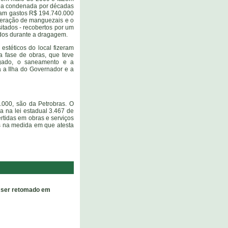
ea condenada por décadas
eriam gastos R$ 194.740.000
uperação de manguezais e o
itados - recobertos por um
ados durante a dragagem.
estéticos do local fizeram
 fase de obras, que teve
agado, o saneamento e a
a a Ilha do Governador e a
.000, são da Petrobras. O
a na lei estadual 3.467 de
rtidas em obras e serviços
s na medida em que atesta
e ser retomado em