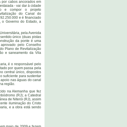
sa por cabos ancorados em
staiada - vai dar à cidade
o e compor o projeto
vitalização do Canal do
292.250.000 e é financiado
, o Governo do Estado, a
Universitária, pela Avenida
sentido único (duas pistas
construção da ponte é uma
 aprovado pelo Conselho
 do Plano de Revitalização
ão e saneamento da Vila
aria, é o responsável pelo
istado por quem passa pela
o central único, dispostos
o suficiente para sustentar
e apoio nas águas do canal
na região.
scido na Alemanha que fez
ambódromo (RJ); a Catedral
nea de Niterói (RJ), assim
ente iluminação do Cristo
haria, e a obra está sendo
io em maio de 2009 e fazem