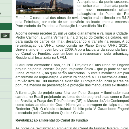
A arquitetura da ponte suspen
um único pilar – chamada ponte e
um novo monumento urban
a
paisagístico do Plano de Re
Fundão. O custo total das obras de revitalização está estimado em R$ 
pela Petrobras, por meio de um convênio assinado entre a empresa
Procuradoria do Estado e a Fundação Universitária Bio-Rio.
A ponte deverá receber 25 mil veículos diariamente e vai ligar a Cidade 
Pedro Calmon, à Linha Vermelha, na direção do Centro da cidade, em 
para saída de carros da ilha), desafogando o trânsito na região. A 
reivindicação da UFRJ, como consta no Plano Diretor UFRJ 2020,
Universitário em novembro de 2009. A obra faz parte da segunda fase
do Canal do Fundão, que também será responsável pela urbanizaç
Residencial localizada na UFRJ.
O arquiteto Alexandre Chan, da PCE Projetos e Consultoria de Engenh
projeto da ponte, constituída por um pilone único – que já pode ser av
Linha Vermelha -, no qual serão ancorados 15 estais metálicos em plan
em formato de leque-harpa. A estrutura chegará a 100 metros de altura, 
um vão livre de 180 metros de extensão. O projeto não inclui pilares d
por uma medida de preservação e proteção dos manguezais existentes 
A iluminação do projeto será feita por Peter Gasper − iluminador na
carreira no Brasil projetando as luzes de obras grandiosas como o S
de Brasília, a Praça dos Três Poderes (DF); o Museu de Arte Contemporâ
como todas as obras de Oscar Niemeyer; a barragem de Itaipu e a rec
Redentor (RJ). O cálculo estrutural foi feito pela V. Garambone Engen
executada pela Construtora Queiroz Galvão.
Revitalização ambiental do Canal do Fundão
As obras de revitalização ambiental do Canal do Fundão tiveram iníc