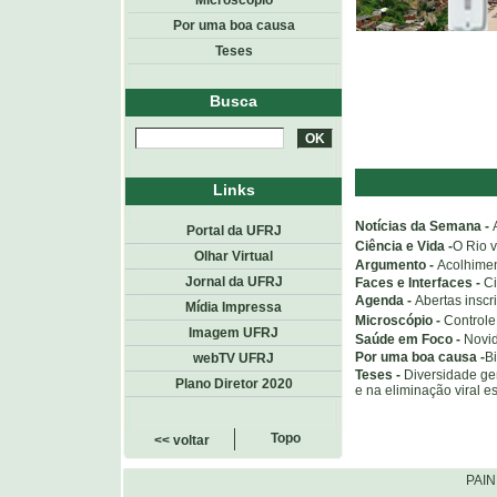
Microscópio
Por uma boa causa
Teses
Busca
Links
Notícias da Semana -
Portal da UFRJ
Ciência e Vida -
O Rio 
Olhar Virtual
Argumento -
Acolhimen
Jornal da UFRJ
Faces e Interfaces -
Ci
Agenda -
Abertas insc
Mídia Impressa
Microscópio -
Control
Imagem UFRJ
Saúde em Foco -
Novi
Por uma boa causa -
B
webTV UFRJ
Teses -
Diversidade gen
Plano Diretor 2020
e na eliminação viral 
Topo
<< voltar
PAI