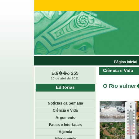
Página Inicial
Ciência e Vida
Edi��o 255
15 de abril de 2011
O Rio vulne
Editorias
Notícias da Semana
Ciência e Vida
Argumento
Faces e Interfaces
Agenda