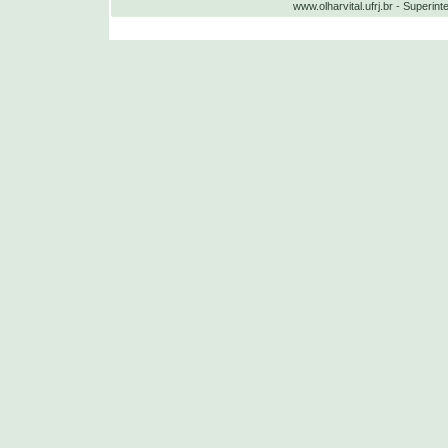
www.olharvital.ufrj.br - Supe