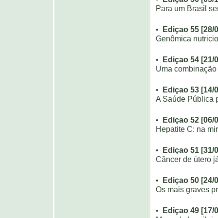
Para um Brasil s
•
Ediçao 55 [28/
Genômica nutricio
•
Ediçao 54 [21/
Uma combinação 
•
Ediçao 53 [14/
A Saúde Pública 
•
Ediçao 52 [06/
Hepatite C: na mi
•
Ediçao 51 [31/
Câncer de útero j
•
Ediçao 50 [24/
Os mais graves pr
•
Ediçao 49 [17/