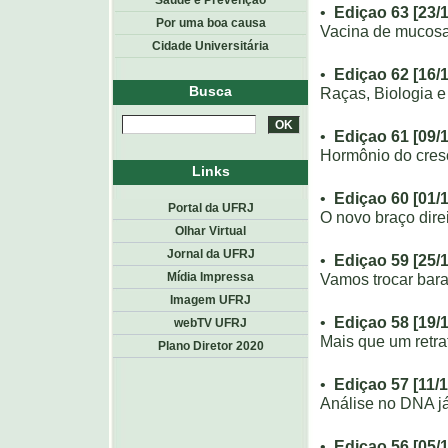
Saúde e Prevenção
•
Ediçao 63 [23/
Por uma boa causa
Vacina de mucosa
Cidade Universitária
•
Ediçao 62 [16/
Busca
Raças, Biologia 
•
Ediçao 61 [09/
Hormônio do cres
Links
•
Ediçao 60 [01/
Portal da UFRJ
O novo braço dire
Olhar Virtual
Jornal da UFRJ
•
Ediçao 59 [25/
Vamos trocar bar
Mídia Impressa
Imagem UFRJ
•
Ediçao 58 [19/
webTV UFRJ
Mais que um retra
Plano Diretor 2020
•
Ediçao 57 [11/
Análise no DNA j
•
Ediçao 56 [05/