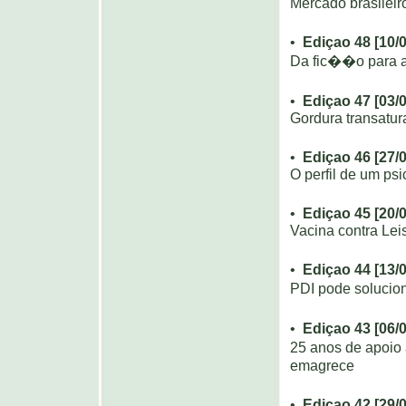
Mercado brasileir
•
Ediçao 48 [10/
Da fic��o para a
•
Ediçao 47 [03/
Gordura transatur
•
Ediçao 46 [27/
O perfil de um ps
•
Ediçao 45 [20/
Vacina contra Le
•
Ediçao 44 [13/
PDI pode soluci
•
Ediçao 43 [06/
25 anos de apoi
emagrece
•
Ediçao 42 [29/