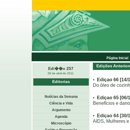
Página Inicial
Edições Anterior
Edi��o 257
28 de abril de 2011
•
Ediçao 66 [14/
Editorias
Do óleo de cozinh
Notícias da Semana
•
Ediçao 65 [06/
Benefícios e dan
Ciência e Vida
Argumento
•
Ediçao 64 [30/
Agenda
AIDS, Mulheres e
Microscópio