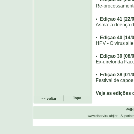
Re-processamento 
•
Ediçao 41 [22/
Asma: a doença d
•
Ediçao 40 [14/
HPV - O vírus sil
•
Ediçao 39 [08/
Ex-diretor da Fac
•
Ediçao 38 [01/
Festival de capoe
Veja as edições 
Topo
<< voltar
PAI
www.olharvital.ufrj.br - Supe