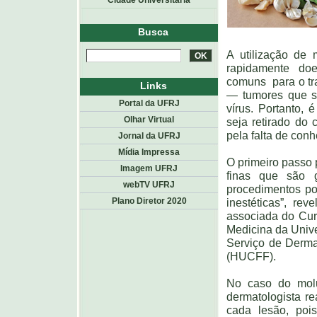
Cidade Universitária
Busca
A utilização de 
rapidamente doe
comuns para o tr
Links
— tumores que s
Portal da UFRJ
vírus. Portanto,
Olhar Virtual
seja retirado do 
pela falta de con
Jornal da UFRJ
Mídia Impressa
O primeiro passo p
Imagem UFRJ
finas que são 
webTV UFRJ
procedimentos po
Plano Diretor 2020
inestéticas”, re
associada do Cur
Medicina da Univ
Serviço de Dermat
(HUCFF).
No caso do molu
dermatologista re
cada lesão, pois