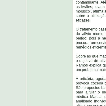
contaminante. Al
as lesões, levam
molusco”, afirma 
sobre a utilizaç
eficazes.
O tratamento cas
do alívio momen
perigo, pois a n
procurar um servi
remédios eficient
Sobre as queimad
o objetivo de ali
Ramos explica que
um problema mais
A urticária, agu
provoca coceira q
São propostos ba
para aliviar o 
médica Marcia, 
analisado indivi
alívio que essas 