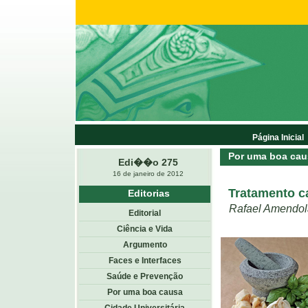
Página Inicial
Por uma boa cau
Edi��o 275
16 de janeiro de 2012
Tratamento c
Editorias
Rafael Amendol
Editorial
Ciência e Vida
Argumento
Faces e Interfaces
Saúde e Prevenção
Por uma boa causa