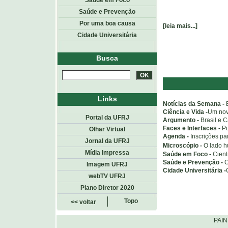
Saúde em Foco
Saúde e Prevenção
Por uma boa causa
[leia mais...]
Cidade Universitária
Busca
Links
Notícias da Semana -
Ciência e Vida -
Um nov
Portal da UFRJ
Argumento -
Brasil e 
Faces e Interfaces -
Pu
Olhar Virtual
Agenda -
Inscrições p
Jornal da UFRJ
Microscópio -
O lado 
Mídia Impressa
Saúde em Foco -
Cien
Saúde e Prevenção -
C
Imagem UFRJ
Cidade Universitária -
webTV UFRJ
Plano Diretor 2020
Topo
<< voltar
PAI