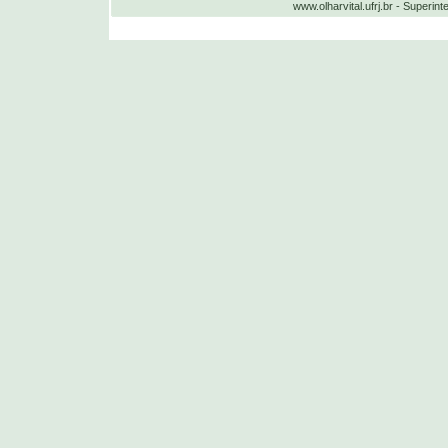
www.olharvital.ufrj.br - Supe