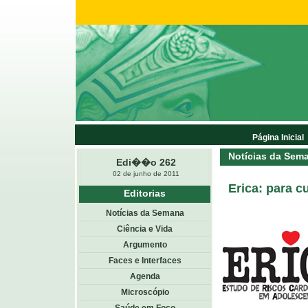
Página Inicial
Notícias da Sem
Edi��o 262
02 de junho de 2011
Erica: para 
Editorias
Notícias da Semana
Ciência e Vida
Argumento
Faces e Interfaces
Agenda
Microscópio