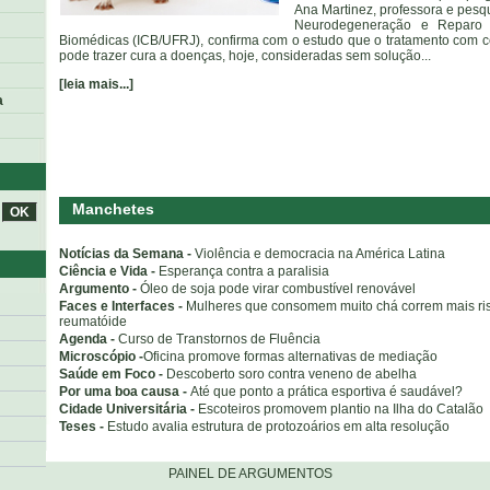
Ana Martinez, professora e pesq
Neurodegeneração e Reparo d
Biomédicas (ICB/UFRJ), confirma com o estudo que o tratamento com c
pode trazer cura a doenças, hoje, consideradas sem solução...
[leia mais...]
a
Manchetes
Notícias da Semana -
Violência e democracia na América Latina
Ciência e Vida -
Esperança contra a paralisia
Argumento -
Óleo de soja pode virar combustível renovável
Faces e Interfaces -
Mulheres que consomem muito chá correm mais risco
reumatóide
Agenda -
Curso de Transtornos de Fluência
Microscópio -
Oficina promove formas alternativas de mediação
Saúde em Foco -
Descoberto soro contra veneno de abelha
Por uma boa causa -
Até que ponto a prática esportiva é saudável?
Cidade Universitária -
Escoteiros promovem plantio na Ilha do Catalão
Teses -
Estudo avalia estrutura de protozoários em alta resolução
o
PAINEL DE ARGUMENTOS