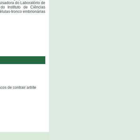
uisadora do Laboratório de
o Instituto de Ciências
élulas-tronco embrionárias
s de contrair artrite