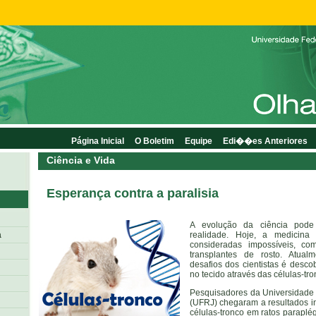
Página Inicial
O Boletim
Equipe
Edi��es Anteriores
Ciência e Vida
Esperança contra a paralisia
A evolução da ciência pode
a
realidade. Hoje, a medicina 
consideradas impossíveis, co
transplantes de rosto. Atual
desafios dos cientistas é desco
no tecido através das células-tr
Pesquisadores da Universidade 
(UFRJ) chegaram a resultados i
células-tronco em ratos paraplég