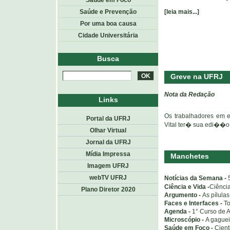
Saúde em Foco
Saúde e Prevenção
[leia mais...]
Por uma boa causa
Cidade Universitária
Busca
Greve na UFRJ
Nota da Redação
Links
Os trabalhadores em 
Portal da UFRJ
Vital ter� sua edi��o
Olhar Virtual
Jornal da UFRJ
Mídia Impressa
Manchetes
Imagem UFRJ
webTV UFRJ
Notícias da Semana -
Ciência e Vida -
Ciência
Plano Diretor 2020
Argumento -
As pílulas
Faces e Interfaces -
To
Agenda -
1° Curso de 
Microscópio -
A gaguei
Saúde em Foco -
Cient