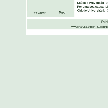
Saúde e Prevenção -
S
Por uma boa causa -
M
Cidade Universitária -
Topo
<< voltar
PAI
www.olharvital.ufrj.br - Supe