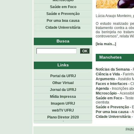
Microscópio
Saúde em Foco
Saúde e Prevenção
Lúcia Araujo Monteiro, 
Por uma boa causa
O estudo realizado pe
Cidade Universitária
tratamento contra a obe
da berinjela no tratam
controversos”, relata W
Busca
[leia mais...]
Manchetes
Links
Notícias da Semana -
Ciência e Vida -
Farinh
Portal da UFRJ
Argumento -
Assédio M
Olhar Virtual
Faces e Interfaces -
Cl
Agenda -
Inscrições ab
Jornal da UFRJ
Microscópio -
Acessibi
Mídia Impressa
Saúde em Foco -
Test
cientista
Imagem UFRJ
Saúde e Prevenção -
E
webTV UFRJ
Por uma boa causa -
A
Cidade Universitária -
Plano Diretor 2020
Topo
<< voltar
PAI