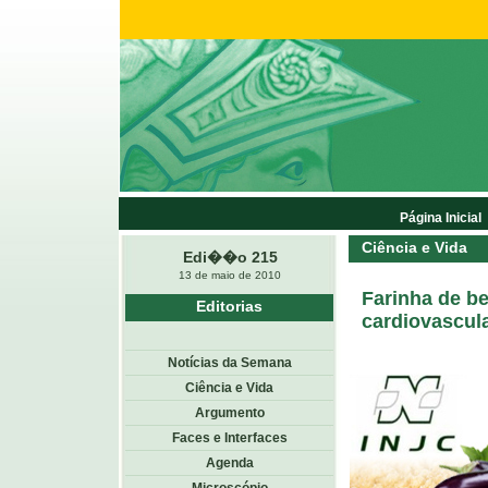
Página Inicial
Ciência e Vida
Edi��o 215
13 de maio de 2010
Farinha de be
Editorias
cardiovascul
Notícias da Semana
Ciência e Vida
Argumento
Faces e Interfaces
Agenda