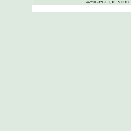
www.olharvital.ufrj.br - Supe