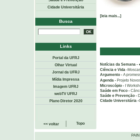
Saúde e Prevenção
Cidade Universitária
[leia mais...]
Busca
Links
Portal da UFRJ
Notícias da Semana -
Olhar Virtual
Ciência e Vida -
Moscas
Jornal da UFRJ
Argumento -
A promess
Mídia Impressa
Agenda -
Projeto Novo
Microscópio -
I Worksh
Imagem UFRJ
Saúde em Foco -
Cânce
webTV UFRJ
Saúde e Prevenção -
D
Cidade Universitária -
Plano Diretor 2020
Topo
<< voltar
PAI