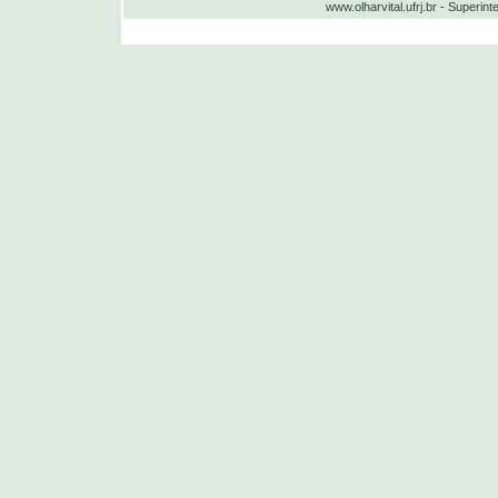
www.olharvital.ufrj.br - Supe