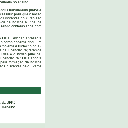
elhoria no ensino.
toria trabalharam juntos e
necessário para que o nosso
os docentes do curso são
ica de nossos alunos, os
, sendo contemplados com
 Lisia Gestinari apresenta
 o corpo docente criou um
Ambiente e Biotecnologia),
a da Licenciatura; teremos
 Esse é o nosso principal
icenciatura.” Lisia aponta
 pela formação de nossos
ssos discentes pelo Exame
es da UFRJ
 Trabalho