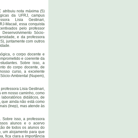
 atribuiu nota máxima (5)
ógicas da UFRJ, campus
ora Lisia Gestinari,
FRJ-Macaé, essa conquista
entivados pelo professor
e Desenvolvimento Sócio-
ersidade, e da professora
S), juntamente com outros
lidade.
gógica, o corpo docente e
comprometido e coerente da
studantes. Sobre isso, a
ento do corpo docente, de
nosso curso, a excelente
 Sócio-Ambiental (Nupem),
rofessora Lisia Gestinari,
os em nosso caminho, como
aboratórios didáticos, de
o, que ainda não está como
nais (Inep), mas atende às
. Sobre isso, a professora
ossos alunos e o acervo
ação de todos os alunos do
ro, um alojamento para que
, fica clara a importância