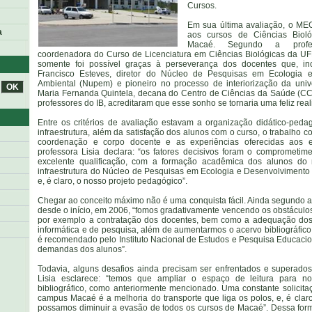
Cursos.
Em sua última avaliação, o MEC
a
aos cursos de Ciências Biol
Macaé. Segundo a profess
coordenadora do Curso de Licenciatura em Ciências Biológicas da U
somente foi possível graças à perseverança dos docentes que, inc
Francisco Esteves, diretor do Núcleo de Pesquisas em Ecologia 
Ambiental (Nupem) e pioneiro no processo de interiorização da univ
Maria Fernanda Quintela, decana do Centro de Ciências da Saúde (CC
professores do IB, acreditaram que esse sonho se tornaria uma feliz rea
Entre os critérios de avaliação estavam a organização didático-peda
infraestrutura, além da satisfação dos alunos com o curso, o trabalho 
coordenação e corpo docente e as experiências oferecidas aos e
professora Lisia declara: “os fatores decisivos foram o comprometim
excelente qualificação, com a formação acadêmica dos alunos do 
infraestrutura do Núcleo de Pesquisas em Ecologia e Desenvolvimento
e, é claro, o nosso projeto pedagógico”.
Chegar ao conceito máximo não é uma conquista fácil. Ainda segundo a p
desde o início, em 2006, “fomos gradativamente vencendo os obstácul
por exemplo a contratação dos docentes, bem como a adequação dos l
informática e de pesquisa, além de aumentarmos o acervo bibliográfic
é recomendado pelo Instituto Nacional de Estudos e Pesquisa Educacio
demandas dos alunos”.
Todavia, alguns desafios ainda precisam ser enfrentados e superados
Lisia esclarece: “temos que ampliar o espaço de leitura para n
bibliográfico, como anteriormente mencionado. Uma constante solicit
campus Macaé é a melhoria do transporte que liga os polos, e, é cla
possamos diminuir a evasão de todos os cursos de Macaé”. Dessa forma