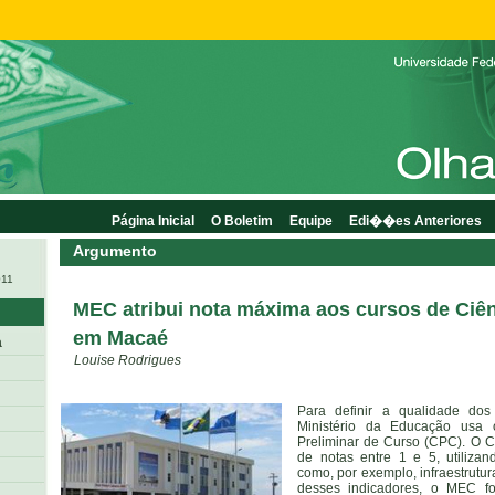
Página Inicial
O Boletim
Equipe
Edi��es Anteriores
Argumento
011
MEC atribui nota máxima aos cursos de Ciên
em Macaé
a
Louise Rodrigues
Para definir a qualidade do
Ministério da Educação usa
Preliminar de Curso (CPC). O 
de notas entre 1 e 5, utiliza
como, por exemplo, infraestrut
desses indicadores, o MEC fo