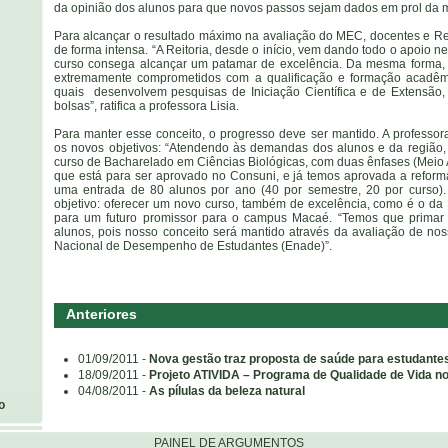
da opinião dos alunos para que novos passos sejam dados em prol da m
Para alcançar o resultado máximo na avaliação do MEC, docentes e Rei
de forma intensa. “A Reitoria, desde o início, vem dando todo o apoio 
curso consega alcançar um patamar de excelência. Da mesma forma, 
extremamente comprometidos com a qualificação e formação acadêm
quais desenvolvem pesquisas de Iniciação Científica e de Extensão
bolsas”, ratifica a professora Lisia.
Para manter esse conceito, o progresso deve ser mantido. A professora
os novos objetivos: “Atendendo às demandas dos alunos e da região,
curso de Bacharelado em Ciências Biológicas, com duas ênfases (Meio 
que está para ser aprovado no Consuni, e já temos aprovada a reform
uma entrada de 80 alunos por ano (40 por semestre, 20 por curso).
objetivo: oferecer um novo curso, também de excelência, como é o da L
para um futuro promissor para o campus Macaé. “Temos que primar
alunos, pois nosso conceito será mantido através da avaliação de no
Nacional de Desempenho de Estudantes (Enade)”.
Anteriores
01/09/2011 -
Nova gestão traz proposta de saúde para estudant
18/09/2011 -
Projeto ATIVIDA – Programa de Qualidade de Vida no
04/08/2011 -
As pílulas da beleza natural
o
PAINEL DE ARGUMENTOS