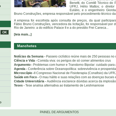
Benetti, do Comitê Técnico do Pl
a
UFRJ, Hélio Mattos; o direto
Eulálio, e o engenheiro Giord
Bruno Construções, empresa responsável pelo procedimento técnico da
A empresa foi escolhida após consulta de preços, da qual participar
Fábio Bruno Construções, vencedora da licitação, foi responsável por
Rio de Janeiro: a do edifício Palace II e a do presídio Frei Caneca...
[leia mais...]
Manchetes
Notícias da Semana -
Passeio ciclístico reúne mais de 250 pessoas no
Ciência e Vida -
Comida viva: os perigos de só comer alimentos crus
Argumento -
Problemas com humor e Transtorno Bipolar: cuidado para a
Agenda -
Conferência sobre Oceanopolítica: sobrevivência e prosperida
Microscópio -
II Congresso Nacional de Fisioterapia (Conafisio) da UFR
Saúde em Foco -
O mau hálito e suas relações com as doenças bucais 
Cidade Universitária -
Audiência esclarece dúvidas acerca da implosão
Teses -
Tese analisa alternativa ao tratamento de Leishmaniose
o
PAINEL DE ARGUMENTOS