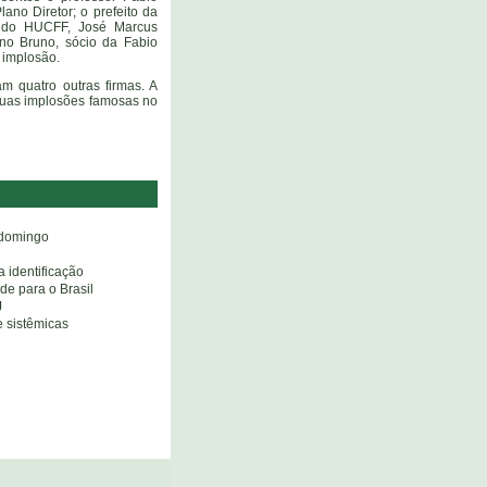
ano Diretor; o prefeito da
r do HUCFF, José Marcus
ano Bruno, sócio da Fabio
 implosão.
am quatro outras firmas. A
 duas implosões famosas no
 domingo
 identificação
de para o Brasil
J
e sistêmicas