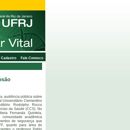
Cadastro
Fale Conosco
osão
ra, audiência pública sobre
l Universitário Clementino
ditório Rodolpho Rocco
ências da Saúde (CCS). No
ria Fernanda Quintela,
a comunidade acadêmica
mentos de segurança que
F, quanto para área do
sentes o professor Pablo