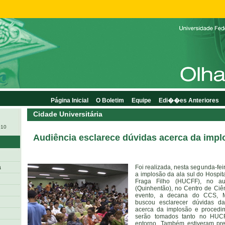
Página Inicial
O Boletim
Equipe
Edi��es Anteriores
Cidade Universitária
010
Audiência esclarece dúvidas acerca da impl
a
Foi realizada, nesta segunda-fei
a implosão da ala sul do Hospita
Fraga Filho (HUCFF), no au
(Quinhentão), no Centro de Ci
evento, a decana do CCS, Ma
buscou esclarecer dúvidas d
acerca da implosão e procedi
serão tomados tanto no HUCF
entorno. Também estiveram pre