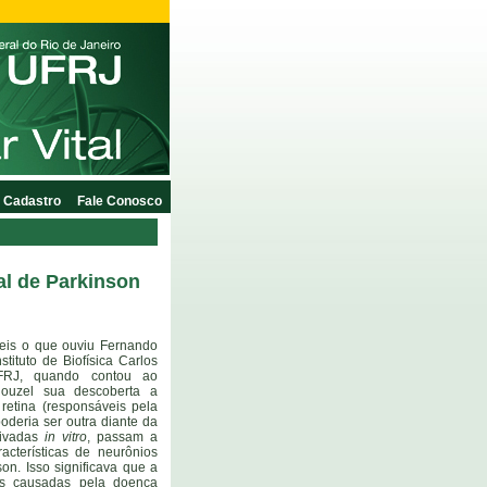
Cadastro
Fale Conosco
al de Parkinson
 eis o que ouviu Fernando
stituto de Biofísica Carlos
FRJ, quando contou ao
Houzel sua descoberta a
 retina (responsáveis pela
oderia ser outra diante da
tivadas
in vitro
, passam a
cterísticas de neurônios
on. Isso significava que a
as causadas pela doença