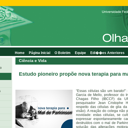
Home
Página Inicial
O Boletim
Equipe
Edi��es Anteriores
Ciência e Vida
09
Estudo pioneiro propõe nova terapia para m
a
“Essas células são um barato!”:
Garcia de Mello, professor do In
Chagas Filho (IBCCF) da U
pesquisador Jean Cristophe 
respeito das células de glia da
visão). A reação do colega não p
novidade: estas células, se cul
expressar espontaneamente cara
destruídos com o mal de Parkins
solução das alterações motor