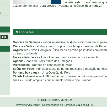
poderia estar numa terapia que
estudo. Sendo assim, era preciso investigar a hipótese.
[leia mais...]
a
Manchetes
Notícias da Semana -
Pesquisa analisa rec�m-nascidos de baixo peso
Ciência e Vida -
Estudo pioneiro propõe nova terapia para mal de Parki
Argumento -
Novo Código de Ética Médica proíbe pesquisas com embr
do sexo dos bebês
Faces e Interfaces -
Anabolizantes: danos à saúde física e mental
Agenda -
Teoria Neurocientífica das Emoções
Microscópio -
Doença de chagas em questão
Saúde em Foco -
Principal causa do hermafroditismo é mutação genéti
Por uma boa causa -
Uma Questão de Pele
Cidade Universitária -
UFRJ aumenta o número de ônibus no período n
Teses -
Estudo amplia o conhecimento sobre o “Ipê Branco”
o
PAINEL DE ARGUMENTOS
www.olharvital.ufrj.br - Coordenadoria de Comunica��o da UFRJ