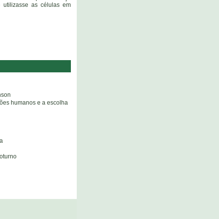
 utilizasse as células em
nson
iões humanos e a escolha
ca
oturno