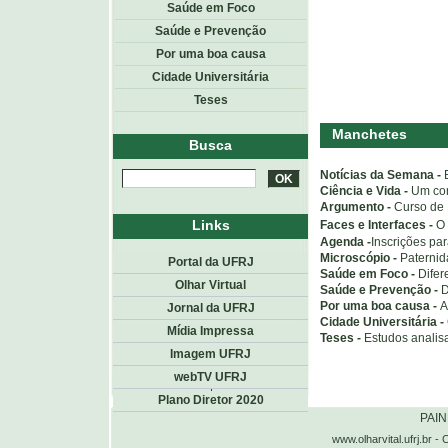
Saúde em Foco
Saúde e Prevenção
Por uma boa causa
Cidade Universitária
Teses
Manchetes
Busca
Notícias da Semana -
Ciência e Vida -
Um com
Argumento -
Curso de 
Links
Faces e Interfaces -
O
Agenda -
Inscrições pa
Microscópio -
Paternid
Portal da UFRJ
Saúde em Foco -
Difer
Olhar Virtual
Saúde e Prevenção -
D
Por uma boa causa -
A
Jornal da UFRJ
Cidade Universitária -
Mídia Impressa
Teses -
Estudos analisa
Imagem UFRJ
webTV UFRJ
Topo
<< voltar
Plano Diretor 2020
PAI
www.olharvital.ufrj.b