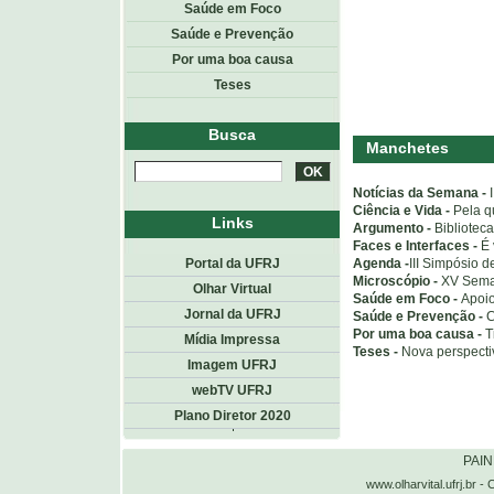
Saúde em Foco
Saúde e Prevenção
Por uma boa causa
Teses
Busca
Manchetes
Notícias da Semana -
Ciência e Vida -
Pela q
Links
Argumento -
Bibliotec
Faces e Interfaces -
É 
Agenda -
III Simpósio 
Portal da UFRJ
Microscópio -
XV Sema
Olhar Virtual
Saúde em Foco -
Apoi
Jornal da UFRJ
Saúde e Prevenção -
C
Por uma boa causa -
T
Mídia Impressa
Teses -
Nova perspecti
Imagem UFRJ
webTV UFRJ
Plano Diretor 2020
Topo
<< voltar
PAI
www.olharvital.ufrj.b