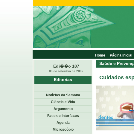
Home
Página Inicial
Saúde e Prevenç
Edi��o 187
03 de setembro de 2009
Cuidados esp
Editorias
Notícias da Semana
Ciência e Vida
Argumento
Faces e Interfaces
Agenda
Microscópio