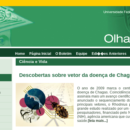
Home
Página Inicial
O Boletim
Equipe
Edi��es Anteriores
Ciência e Vida
Descobertas sobre vetor da doença de Cha
O ano de 2009 marca o cente
a
doença de Chagas. Coincidência
assinala mais um avanço científi
anunciado o sequenciamento 
principais vetores, o Rhodnius 
grande estudo realizado por um 
pesquisadores, financiado pelo Na
(NIH), agência americana que cu
saúde.
[leia mais...]