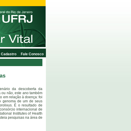
Cadastro
Fale Conosco
gas
nário da descoberta da
 ou não, este ano também
co em relação à doença: foi
do genoma de um de seus
prolixus. É o resultado de
consórcio internacional de
tional Institutes of Health
steia pesquisas na área de