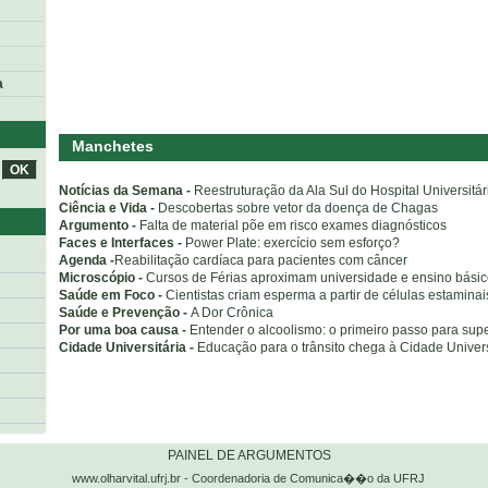
a
Manchetes
Notícias da Semana -
Reestruturação da Ala Sul do Hospital Universitár
Ciência e Vida -
Descobertas sobre vetor da doença de Chagas
Argumento -
Falta de material põe em risco exames diagnósticos
Faces e Interfaces -
Power Plate: exercício sem esforço?
Agenda -
Reabilitação cardíaca para pacientes com câncer
Microscópio -
Cursos de Férias aproximam universidade e ensino bási
Saúde em Foco -
Cientistas criam esperma a partir de células estaminai
Saúde e Prevenção -
A Dor Crônica
Por uma boa causa -
Entender o alcoolismo: o primeiro passo para sup
Cidade Universitária -
Educação para o trânsito chega à Cidade Univers
o
PAINEL DE ARGUMENTOS
www.olharvital.ufrj.br - Coordenadoria de Comunica��o da UFRJ