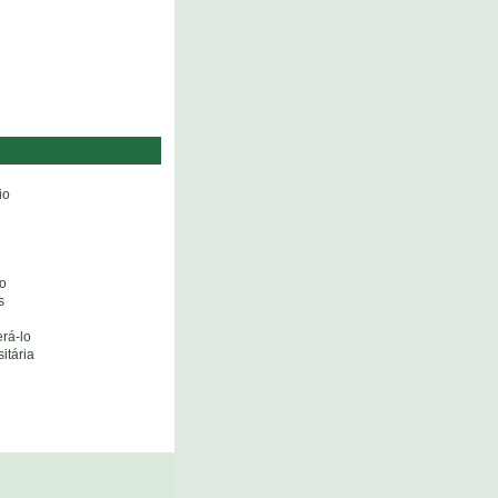
io
co
s
erá-lo
itária