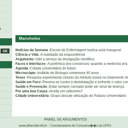
a
Manchetes
Notícias da Semana -
Escola de Enfermagem realiza aula inaugural
Ciência e Vida -
A realidade da esquizofrenia
Argumento -
Gibi a serviço da divulgação científica
Faces e Interfaces -
A polêmica dos consórcios: quando a medicina vir
Agenda -
Cidade universitária do futuro
Microscópio -
Instituto de Biologia comemora 40 anos
Teses -
Pesquisa experimenta células da medula óssea no tratamento 
Saúde em Foco -
Previna-se contra a desidratação e enfrente o calor c
Saúde e Prevenção -
Estar sempre cansado pode ser sinal de doença
Por uma boa Causa -
Aceita um cafezinho?
Cidade Universitária -
Grupo discute utilização do Palácio Universitário
o
PAINEL DE ARGUMENTOS
www.olharvital.ufrj.br - Coordenadoria de Comunica��o da UFRJ