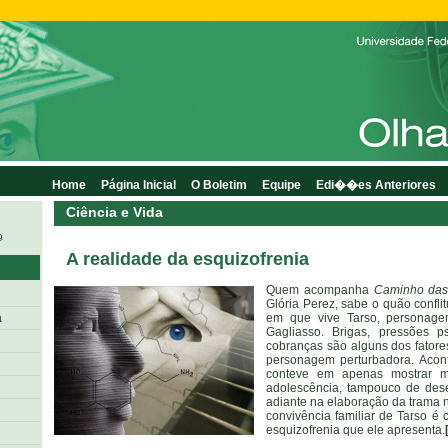
Home
Página Inicial
O Boletim
Equipe
Edi��es Anteriores
Ciência e Vida
9
A realidade da esquizofrenia
Quem acompanha
Caminho das
Glória Perez, sabe o quão confli
a
em que vive Tarso, personage
Gagliasso. Brigas, pressões ps
cobranças são alguns dos fatore
personagem perturbadora. Acon
conteve em apenas mostrar 
adolescência, tampouco de deseq
adiante na elaboração da trama 
convivência familiar de Tarso é
esquizofrenia que ele apresenta.