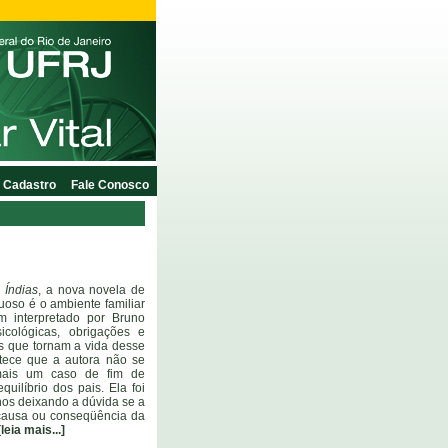
Cadastro
Fale Conosco
 Índias
, a nova novela de
tuoso é o ambiente familiar
m interpretado por Bruno
icológicas, obrigações e
s que tornam a vida desse
tece que a autora não se
mais um caso de fim de
uilíbrio dos pais. Ela foi
nos deixando a dúvida se a
 causa ou conseqüência da
[leia mais...]