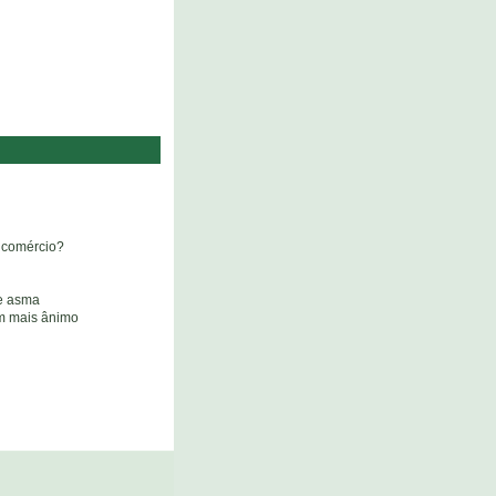
a comércio?
de asma
om mais ânimo