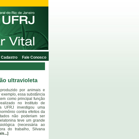
Cadastro
Fale Conosco
ão ultravioleta
produzido por animais e
r exemplo, essa substância
 tem como principal função
alizado no Instituto de
da UFRJ investigou uma
hormônio contra efeitos da
ultados não poderiam ser
melatonina teve um grande
iológica (necessária ao
dora do trabalho, Silvana
is...]