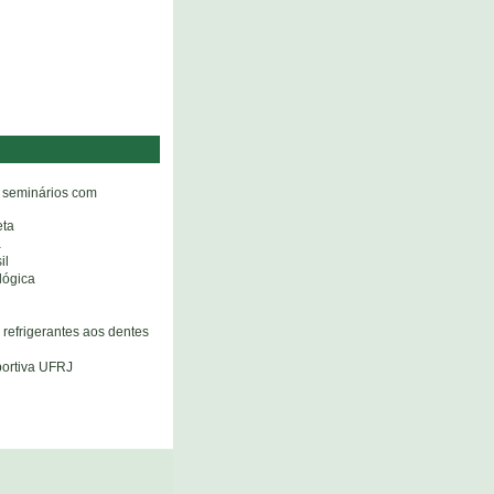
 seminários com
eta
a
il
lógica
 refrigerantes aos dentes
portiva UFRJ