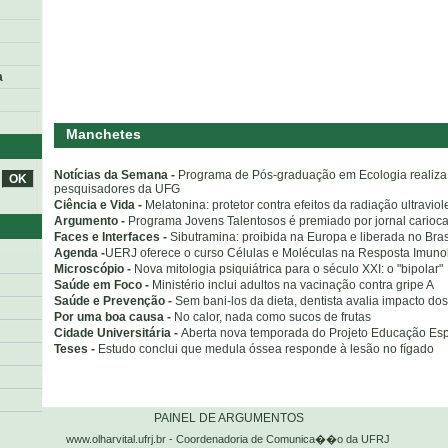
a
Manchetes
Notícias da Semana -
Programa de Pós-graduação em Ecologia realiza
pesquisadores da UFG
Ciência e Vida -
Melatonina: protetor contra efeitos da radiação ultraviol
Argumento -
Programa Jovens Talentosos é premiado por jornal carioc
Faces e Interfaces -
Sibutramina: proibida na Europa e liberada no Bras
Agenda -
UERJ oferece o curso Células e Moléculas na Resposta Imuno
Microscópio -
Nova mitologia psiquiátrica para o século XXI: o "bipolar"
Saúde em Foco -
Ministério inclui adultos na vacinação contra gripe A
Saúde e Prevenção -
Sem bani-los da dieta, dentista avalia impacto dos
Por uma boa causa -
No calor, nada como sucos de frutas
Cidade Universitária -
Aberta nova temporada do Projeto Educação Es
Teses -
Estudo conclui que medula óssea responde à lesão no fígado
o
PAINEL DE ARGUMENTOS
www.olharvital.ufrj.br - Coordenadoria de Comunica��o da UFRJ