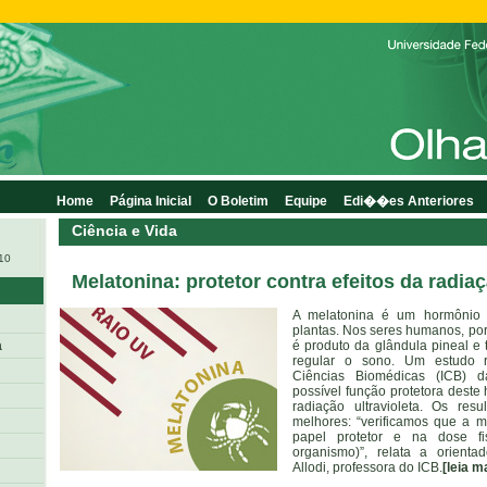
Home
Página Inicial
O Boletim
Equipe
Edi��es Anteriores
Ciência e Vida
010
Melatonina: protetor contra efeitos da radiaç
A melatonina é um hormônio 
plantas. Nos seres humanos, po
a
é produto da glândula pineal e
regular o sono. Um estudo re
Ciências Biomédicas (ICB) 
possível função protetora deste 
radiação ultravioleta. Os res
melhores: “verificamos que a 
papel protetor e na dose fis
organismo)”, relata a orienta
Allodi, professora do ICB.
[leia ma