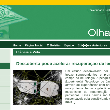
Home
Página Inicial
O Boletim
Equipe
Edi��es Anteriores
Ciência e Vida
Descoberta pode acelerar recuperação de l
Um estudo desenvolvido por
trouxe surpreendentes e pro
a
campo da neurologia. A pesquisa
Experimental Neurology
de Jan
através de experiências com an
uma proteína chamada galectina-3
mecanismo de regeneração
periféricos. Esses nervos são 
responsáveis pela sensitividade 
mais...]