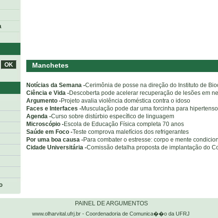
a
Manchetes
Notícias da Semana -
Cerimônia de posse na direção do Instituto de Bi
Ciência e Vida -
Descoberta pode acelerar recuperação de lesões em n
Argumento -
Projeto avalia violência doméstica contra o idoso
Faces e Interfaces -
Musculação pode dar uma forcinha para hipertens
Agenda -
Curso sobre distúrbio específico de linguagem
Microscópio -
Escola de Educação Física completa 70 anos
Saúde em Foco -
Teste comprova malefícios dos refrigerantes
Por uma boa causa -
Para combater o estresse: corpo e mente condici
Cidade Universitária -
Comissão detalha proposta de implantação do C
o
PAINEL DE ARGUMENTOS
www.olharvital.ufrj.br - Coordenadoria de Comunica��o da UFRJ