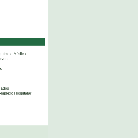
oquímica Médica
ervos
os
onados
omplexo Hospitalar