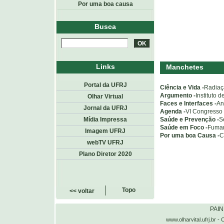
Por uma boa causa
Busca
Links
Manchetes
Portal da UFRJ
Ciência e Vida -
Radiaçã
Argumento -
Instituto 
Olhar Virtual
Faces e Interfaces -
An
Jornal da UFRJ
Agenda -
VI Congresso 
Saúde e Prevenção -
S
Mídia Impressa
Saúde em Foco -
Fuman
Imagem UFRJ
Por uma boa Causa -
C
webTV UFRJ
Plano Diretor 2020
Topo
<< voltar
PAI
www.olharvital.ufrj.b