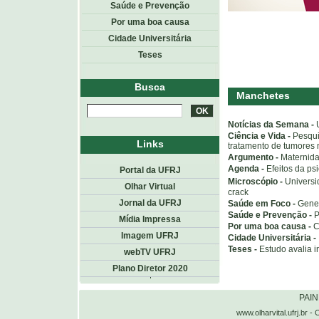
Saúde e Prevenção
Por uma boa causa
Cidade Universitária
Teses
Busca
Manchetes
Notícias da Semana -
Ciência e Vida -
Pesqui
Links
tratamento de tumores 
Argumento -
Maternida
Agenda -
Efeitos da ps
Portal da UFRJ
Microscópio -
Universi
Olhar Virtual
crack
Jornal da UFRJ
Saúde em Foco -
Gene 
Saúde e Prevenção -
P
Mídia Impressa
Por uma boa causa -
C
Imagem UFRJ
Cidade Universitária -
Teses -
Estudo avalia 
webTV UFRJ
Plano Diretor 2020
Topo
<< voltar
PAI
www.olharvital.ufrj.b