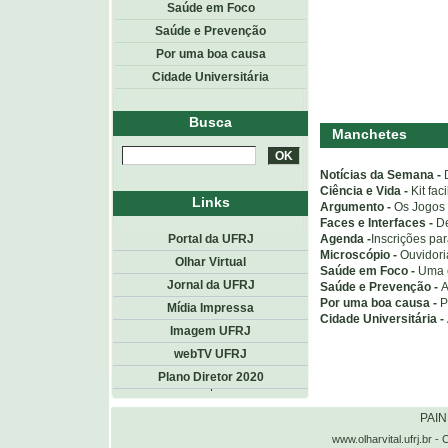
Saúde em Foco
Saúde e Prevenção
Por uma boa causa
Cidade Universitária
Busca
Manchetes
Notícias da Semana -
Ciência e Vida -
Kit fac
Links
Argumento -
Os Jogos 
Faces e Interfaces -
De
Agenda -
Inscrições pa
Portal da UFRJ
Microscópio -
Ouvidori
Olhar Virtual
Saúde em Foco -
Uma e
Jornal da UFRJ
Saúde e Prevenção -
A
Por uma boa causa -
P
Mídia Impressa
Cidade Universitária -
Imagem UFRJ
webTV UFRJ
Plano Diretor 2020
Topo
<< voltar
PAI
www.olharvital.ufrj.b