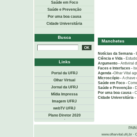
Saúde em Foco
Saúde e Prevenção
Por uma boa causa
Cidade Universitária
Busca
Manchetes
Notícias da Semana -
Ciência e Vida -
Estudo
Links
Argumento -
Antiviral 
Faces e Interfaces -
Is
Agenda -
Olhar Vital ag
Portal da UFRJ
Microscópio -
A chave 
Olhar Virtual
Saúde em Foco -
Comer
Jornal da UFRJ
Saúde e Prevenção -
D
Por uma boa causa -
C
Mídia Impressa
Cidade Universitária -
Imagem UFRJ
webTV UFRJ
Plano Diretor 2020
Topo
<< voltar
PAI
www.olharvital.ufrj.b