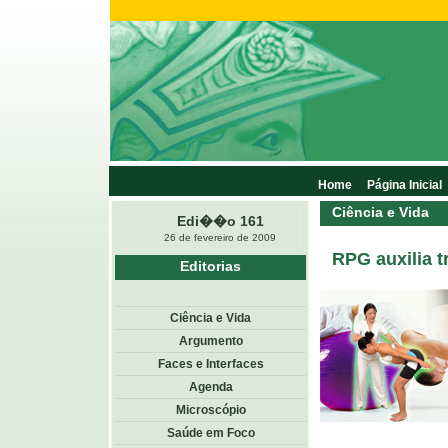
Home
Página Inicial
Ciência e Vida
Edi��o 161
26 de fevereiro de 2009
RPG auxilia t
Editorias
Ciência e Vida
Argumento
Faces e Interfaces
Agenda
Microscópio
Saúde em Foco