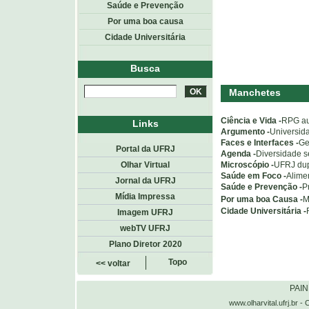
Saúde e Prevenção
Por uma boa causa
Cidade Universitária
Busca
Manchetes
Ciência e Vida -
RPG aux
Links
Argumento -
Universid
Faces e Interfaces -
Ge
Portal da UFRJ
Agenda -
Diversidade s
Microscópio -
UFRJ dup
Olhar Virtual
Saúde em Foco -
Alime
Jornal da UFRJ
Saúde e Prevenção -
P
Mídia Impressa
Por uma boa Causa -
M
Cidade Universitária -
Imagem UFRJ
webTV UFRJ
Plano Diretor 2020
Topo
<< voltar
PAI
www.olharvital.ufrj.b