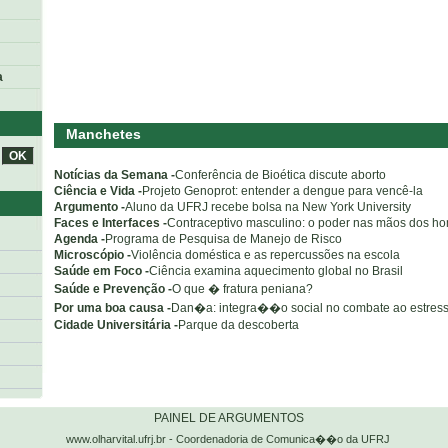
a
Manchetes
Notícias da Semana -
Conferência de Bioética discute aborto
Ciência e Vida -
Projeto Genoprot: entender a dengue para vencê-la
Argumento -
Aluno da UFRJ recebe bolsa na New York University
Faces e Interfaces -
Contraceptivo masculino: o poder nas mãos dos h
Agenda -
Programa de Pesquisa de Manejo de Risco
Microscópio -
Violência doméstica e as repercussões na escola
Saúde em Foco -
Ciência examina aquecimento global no Brasil
Saúde e Prevenção -
O que � fratura peniana?
Por uma boa causa -
Dan�a: integra��o social no combate ao estres
Cidade Universitária -
Parque da descoberta
o
PAINEL DE ARGUMENTOS
www.olharvital.ufrj.br - Coordenadoria de Comunica��o da UFRJ