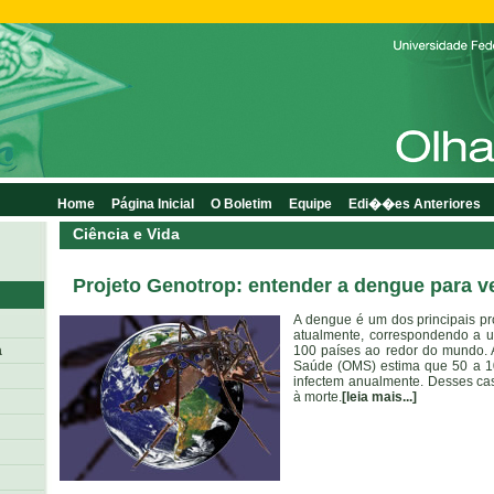
Home
Página Inicial
O Boletim
Equipe
Edi��es Anteriores
Ciência e Vida
Projeto Genotrop: entender a dengue para v
A dengue é um dos principais p
atualmente, correspondendo a 
a
100 países ao redor do mundo. 
Saúde (OMS) estima que 50 a 1
infectem anualmente. Desses cas
à morte.
[leia mais...]